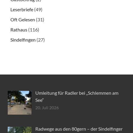
Leserbriefe
(49)
Oft Gelesen
(31)
Rathaus
(116)
Sindelfingen
(27)
Umleitung für Radler bei „Schlemmen am
See“
20. Juli 2026
Radwege aus den 80gern – der Sindelfinger