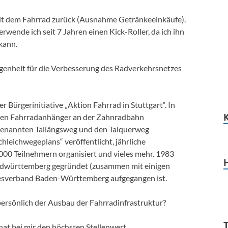
mit dem Fahrrad zurück (Ausnahme Getränkeeinkäufe).
wende ich seit 7 Jahren einen Kick-Roller, da ich ihn
kann.
angenheit für die Verbesserung des Radverkehrsnetzes
er Bürgerinitiative „Aktion Fahrrad in Stuttgart“. In
 den Fahrradanhänger an der Zahnradbahn
ogenannten Tallängsweg und den Talquerweg
hleichwegeplans“ veröffentlicht, jährliche
000 Teilnehmern organisiert und vieles mehr. 1983
rdwürttemberg gegründet (zusammen mit einigen
ndesverband Baden-Württemberg aufgegangen ist.
persönlich der Ausbau der Fahrradinfrastruktur?
at bei mir den höchsten Stellenwert.