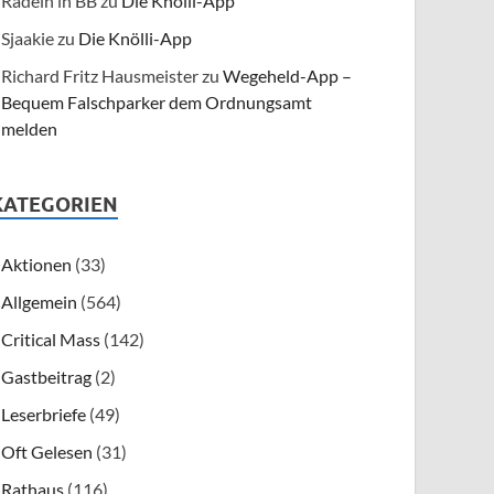
Radeln in BB
zu
Die Knölli-App
Sjaakie
zu
Die Knölli-App
Richard Fritz Hausmeister
zu
Wegeheld-App –
Bequem Falschparker dem Ordnungsamt
melden
KATEGORIEN
Aktionen
(33)
Allgemein
(564)
Critical Mass
(142)
Gastbeitrag
(2)
Leserbriefe
(49)
Oft Gelesen
(31)
Rathaus
(116)