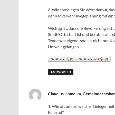
6. Wie stark legen Sie Wert darauf, d
der Radverkehrswegeplanung mit ein
Wichtig ist, dass die Bevölkerung sic
Stadt/Ortschaft ist und beraten was si
Tendenz steigend ,sodass nicht nur Ko
Umwelt gelangen.
Gefällt mir
(
2
)
Gefällt mir nicht
(
0
)
ANTWORTEN
Claudius Homolka, Gemeinderatskan
1. Wie oft und zu welcher Gelegenheit 
Fahrrad?