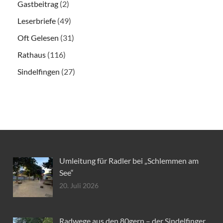
Gastbeitrag
(2)
Leserbriefe
(49)
Oft Gelesen
(31)
Rathaus
(116)
Sindelfingen
(27)
Umleitung für Radler bei „Schlemmen am
See“
20. Juli 2026
Radwege aus den 80gern – der Sindelfinger