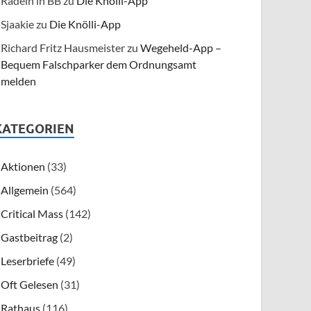
Radeln in BB
zu
Die Knölli-App
Sjaakie
zu
Die Knölli-App
Richard Fritz Hausmeister
zu
Wegeheld-App –
Bequem Falschparker dem Ordnungsamt
melden
KATEGORIEN
Aktionen
(33)
Allgemein
(564)
Critical Mass
(142)
Gastbeitrag
(2)
Leserbriefe
(49)
Oft Gelesen
(31)
Rathaus
(116)