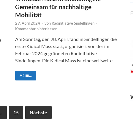
Gemeinsam für nachhaltige
F
Mobilität
29. April 2024
-
von
Radinitiative Sindelfingen
-
Kommentar hinterlassen
Am Sonntag, den 28. April, fand in Sindelfingen die
s
erste Kidical Mass statt, organisiert von der im
…
Februar 2024 gegründeten Radinitiative
Sindelfingen. Die Kidical Mass ist eine weltweite …
MEHR...
…
15
Nächste