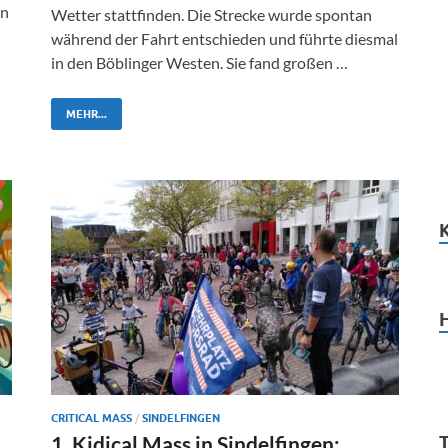
en
Wetter stattfinden. Die Strecke wurde spontan
während der Fahrt entschieden und führte diesmal
in den Böblinger Westen. Sie fand großen …
MEHR...
CRITICAL MASS
/
SINDELFINGEN
1. Kidical Mass in Sindelfingen: