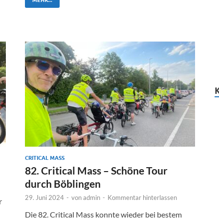
CRITICAL MASS
82. Critical Mass – Schöne Tour
durch Böblingen
29. Juni 2024
-
von
admin
-
Kommentar hinterlassen
r
Die 82. Critical Mass konnte wieder bei bestem