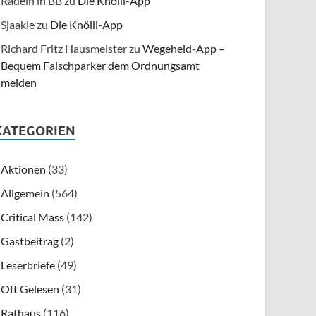
Radeln in BB
zu
Die Knölli-App
Sjaakie
zu
Die Knölli-App
Richard Fritz Hausmeister
zu
Wegeheld-App –
Bequem Falschparker dem Ordnungsamt
melden
KATEGORIEN
Aktionen
(33)
Allgemein
(564)
Critical Mass
(142)
Gastbeitrag
(2)
Leserbriefe
(49)
Oft Gelesen
(31)
Rathaus
(116)