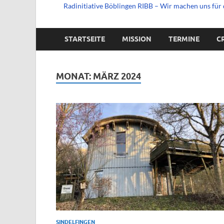
Radinitiative Böblingen RIBB – Wir machen uns für 
STARTSEITE
MISSION
TERMINE
C
MONAT:
MÄRZ 2024
SINDELFINGEN