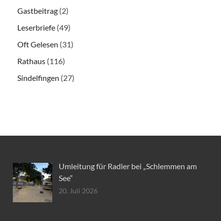
Gastbeitrag
(2)
Leserbriefe
(49)
Oft Gelesen
(31)
Rathaus
(116)
Sindelfingen
(27)
Umleitung für Radler bei „Schlemmen am
See“
20. Juli 2026