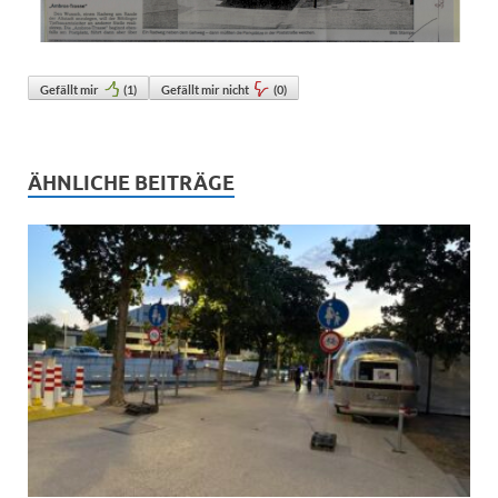
Gefällt mir
(
1
)
Gefällt mir nicht
(
0
)
ÄHNLICHE BEITRÄGE