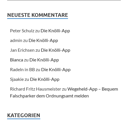
NEUESTE KOMMENTARE
Peter Schulz
zu
Die Knölli-App
admin
zu
Die Knölli-App
Jan Erichsen
zu
Die Knölli-App
Bianca
zu
Die Knölli-App
Radeln in BB
zu
Die Knölli-App
Sjaakie
zu
Die Knölli-App
Richard Fritz Hausmeister
zu
Wegeheld-App – Bequem
Falschparker dem Ordnungsamt melden
KATEGORIEN