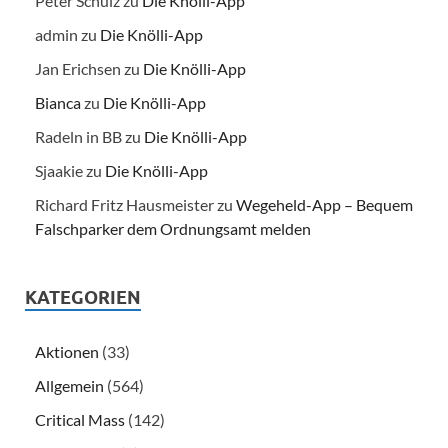
Peter Schulz
zu
Die Knölli-App
admin
zu
Die Knölli-App
Jan Erichsen
zu
Die Knölli-App
Bianca
zu
Die Knölli-App
Radeln in BB
zu
Die Knölli-App
Sjaakie
zu
Die Knölli-App
Richard Fritz Hausmeister
zu
Wegeheld-App – Bequem
Falschparker dem Ordnungsamt melden
KATEGORIEN
Aktionen
(33)
Allgemein
(564)
Critical Mass
(142)