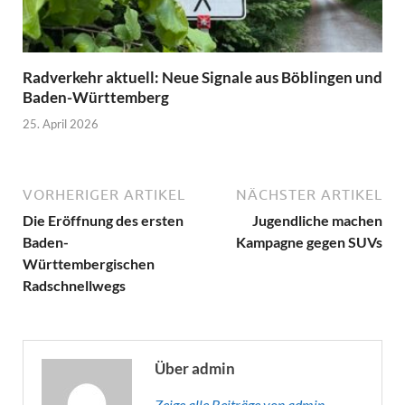
Radverkehr aktuell: Neue Signale aus Böblingen und
Baden-Württemberg
25. April 2026
VORHERIGER ARTIKEL
NÄCHSTER ARTIKEL
Die Eröffnung des ersten
Jugendliche machen
Baden-
Kampagne gegen SUVs
Württembergischen
Radschnellwegs
Über admin
Zeige alle Beiträge von admin →