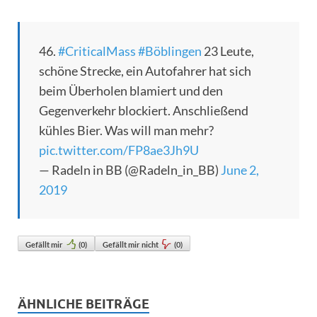
46.
#CriticalMass
#Böblingen
23 Leute,
schöne Strecke, ein Autofahrer hat sich
beim Überholen blamiert und den
Gegenverkehr blockiert. Anschließend
kühles Bier. Was will man mehr?
pic.twitter.com/FP8ae3Jh9U
— Radeln in BB (@Radeln_in_BB)
June 2,
2019
Gefällt mir
(
0
)
Gefällt mir nicht
(
0
)
ÄHNLICHE BEITRÄGE