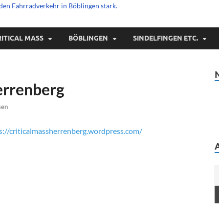
den Fahrradverkehr in Böblingen stark.
RITICAL MASS
BÖBLINGEN
SINDELFINGEN ETC.
Herrenberg
sen
s://criticalmassherrenberg.wordpress.com/