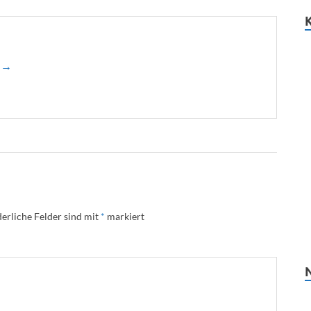
n →
erliche Felder sind mit
*
markiert