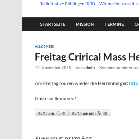
Radinitiative Böblingen RIBB – Wir machen uns für 
STARTSEITE
MISSION
TERMINE
C
ALLGEMEIN
Freitag Crirical Mass 
12. November 2015
-
von
admin
-
Kommentar hinterlas
Am Freitag touren wieder die Herrenberger:
http
Gäste willkommen!
Gefällt mir
(
0
)
Gefällt mir nicht
(
0
)