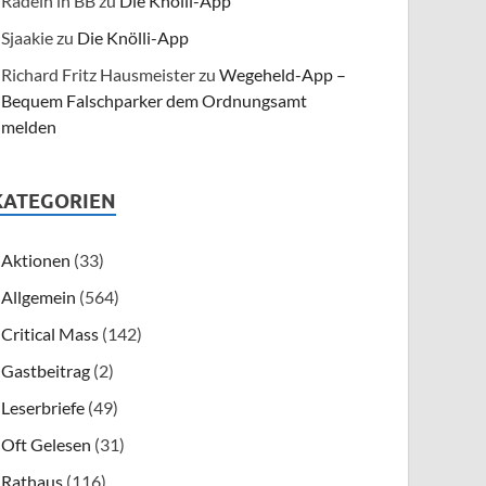
Radeln in BB
zu
Die Knölli-App
Sjaakie
zu
Die Knölli-App
Richard Fritz Hausmeister
zu
Wegeheld-App –
Bequem Falschparker dem Ordnungsamt
melden
KATEGORIEN
Aktionen
(33)
Allgemein
(564)
Critical Mass
(142)
Gastbeitrag
(2)
Leserbriefe
(49)
Oft Gelesen
(31)
Rathaus
(116)