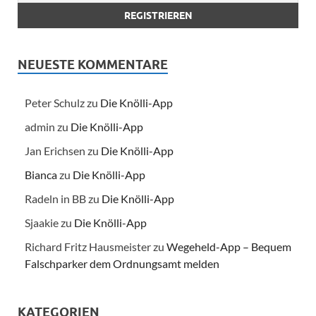
NEUESTE KOMMENTARE
Peter Schulz
zu
Die Knölli-App
admin
zu
Die Knölli-App
Jan Erichsen
zu
Die Knölli-App
Bianca
zu
Die Knölli-App
Radeln in BB
zu
Die Knölli-App
Sjaakie
zu
Die Knölli-App
Richard Fritz Hausmeister
zu
Wegeheld-App – Bequem
Falschparker dem Ordnungsamt melden
KATEGORIEN