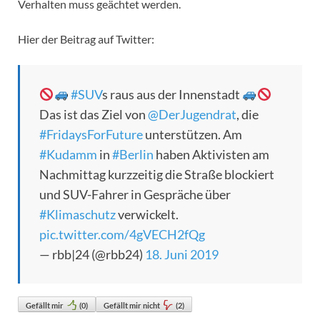
Verhalten muss geächtet werden.
Hier der Beitrag auf Twitter:
#SUV
​s raus aus der Innenstadt
Das ist das Ziel von
@DerJugendrat
, die
#FridaysForFuture
unterstützen. Am
#Kudamm
in
#Berlin
haben Aktivisten am
Nachmittag kurzzeitig die Straße blockiert
und SUV-Fahrer in Gespräche über
#Klimaschutz
verwickelt.
pic.twitter.com/4gVECH2fQg
— rbb|24 (@rbb24)
18. Juni 2019
Gefällt mir
(
0
)
Gefällt mir nicht
(
2
)