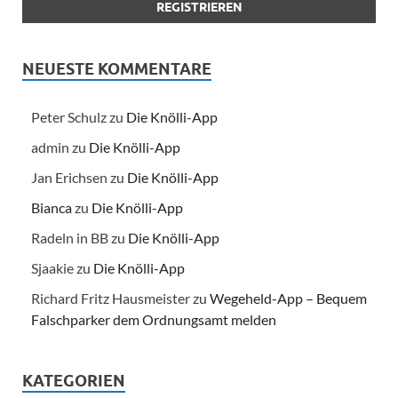
NEUESTE KOMMENTARE
Peter Schulz
zu
Die Knölli-App
admin
zu
Die Knölli-App
Jan Erichsen
zu
Die Knölli-App
Bianca
zu
Die Knölli-App
Radeln in BB
zu
Die Knölli-App
Sjaakie
zu
Die Knölli-App
Richard Fritz Hausmeister
zu
Wegeheld-App – Bequem
Falschparker dem Ordnungsamt melden
KATEGORIEN