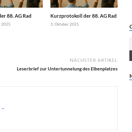
der 88. AG Rad
Kurzprotokoll der 88. AG Rad
r 2025
3. Oktober 2025
NÄCHSTER ARTIKEL
Leserbrief zur Untertunnelung des Elbenplatzes
n →