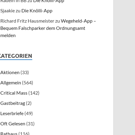
Radeln in BB
zu
Die Knölli-App
Sjaakie
zu
Die Knölli-App
Richard Fritz Hausmeister
zu
Wegeheld-App –
Bequem Falschparker dem Ordnungsamt
melden
KATEGORIEN
Aktionen
(33)
Allgemein
(564)
Critical Mass
(142)
Gastbeitrag
(2)
Leserbriefe
(49)
Oft Gelesen
(31)
Rathaus
(116)