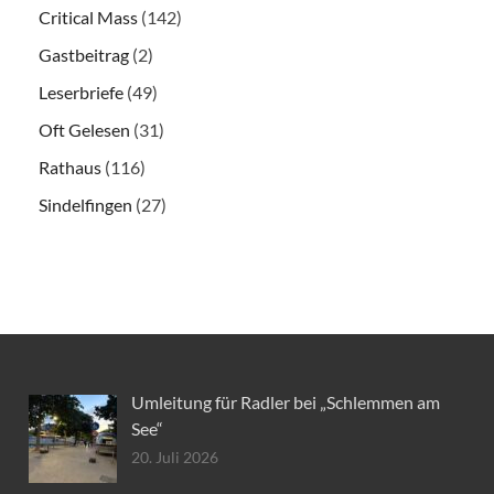
Critical Mass
(142)
Gastbeitrag
(2)
Leserbriefe
(49)
Oft Gelesen
(31)
Rathaus
(116)
Sindelfingen
(27)
Umleitung für Radler bei „Schlemmen am
See“
20. Juli 2026