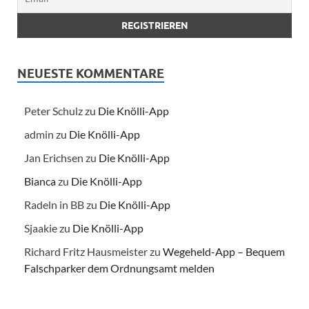
NEUESTE KOMMENTARE
Peter Schulz
zu
Die Knölli-App
admin
zu
Die Knölli-App
Jan Erichsen
zu
Die Knölli-App
Bianca
zu
Die Knölli-App
Radeln in BB
zu
Die Knölli-App
Sjaakie
zu
Die Knölli-App
Richard Fritz Hausmeister
zu
Wegeheld-App – Bequem
Falschparker dem Ordnungsamt melden