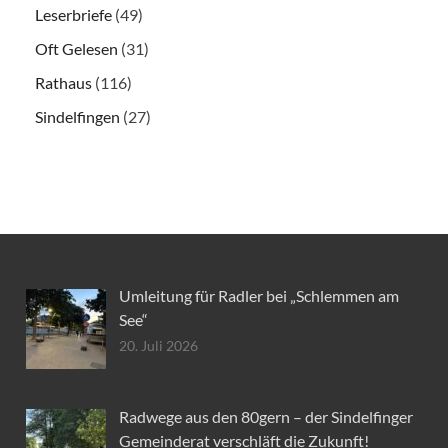
Leserbriefe
(49)
Oft Gelesen
(31)
Rathaus
(116)
Sindelfingen
(27)
Umleitung für Radler bei „Schlemmen am
See“
20. Juli 2026
Radwege aus den 80gern – der Sindelfinger
Gemeinderat verschläft die Zukunft!