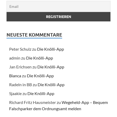
NEUESTE KOMMENTARE
Peter Schulz
zu
Die Knölli-App
admin
zu
Die Knölli-App
Jan Erichsen
zu
Die Knölli-App
Bianca
zu
Die Knölli-App
Radeln in BB
zu
Die Knölli-App
Sjaakie
zu
Die Knölli-App
Richard Fritz Hausmeister
zu
Wegeheld-App – Bequem
Falschparker dem Ordnungsamt melden