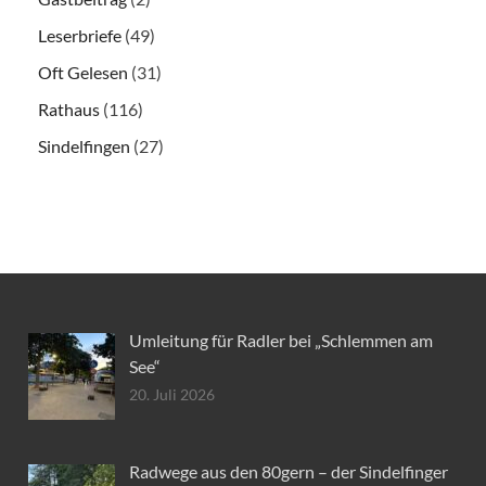
Leserbriefe
(49)
Oft Gelesen
(31)
Rathaus
(116)
Sindelfingen
(27)
Umleitung für Radler bei „Schlemmen am
See“
20. Juli 2026
Radwege aus den 80gern – der Sindelfinger