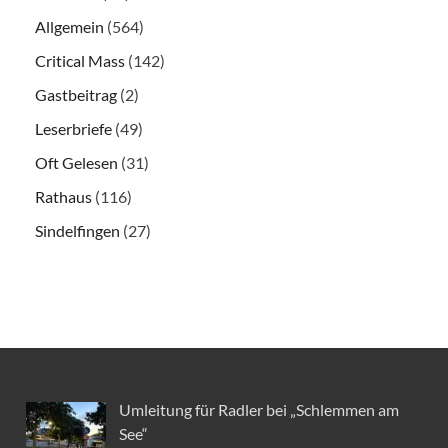
Allgemein
(564)
Critical Mass
(142)
Gastbeitrag
(2)
Leserbriefe
(49)
Oft Gelesen
(31)
Rathaus
(116)
Sindelfingen
(27)
Umleitung für Radler bei „Schlemmen am
See“