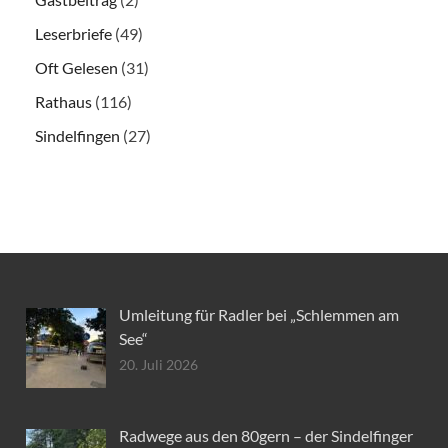
Leserbriefe
(49)
Oft Gelesen
(31)
Rathaus
(116)
Sindelfingen
(27)
Umleitung für Radler bei „Schlemmen am
See“
20. Juli 2026
Radwege aus den 80gern – der Sindelfinger