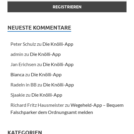
NEUESTE KOMMENTARE
Peter Schulz
zu
Die Knölli-App
admin
zu
Die Knölli-App
Jan Erichsen
zu
Die Knölli-App
Bianca
zu
Die Knölli-App
Radeln in BB
zu
Die Knölli-App
Sjaakie
zu
Die Knölli-App
Richard Fritz Hausmeister
zu
Wegeheld-App – Bequem
Falschparker dem Ordnungsamt melden
KATEGORIEN