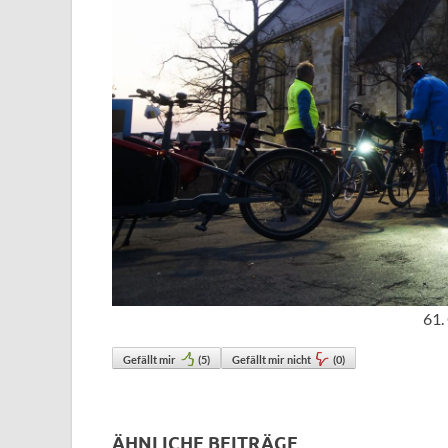
61.
Gefällt mir
(
5
)
Gefällt mir nicht
(
0
)
ÄHNLICHE BEITRÄGE