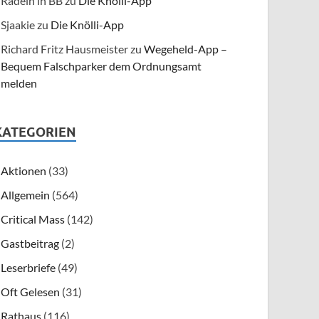
Radeln in BB
zu
Die Knölli-App
Sjaakie
zu
Die Knölli-App
Richard Fritz Hausmeister
zu
Wegeheld-App –
Bequem Falschparker dem Ordnungsamt
melden
KATEGORIEN
Aktionen
(33)
Allgemein
(564)
Critical Mass
(142)
Gastbeitrag
(2)
Leserbriefe
(49)
Oft Gelesen
(31)
Rathaus
(116)