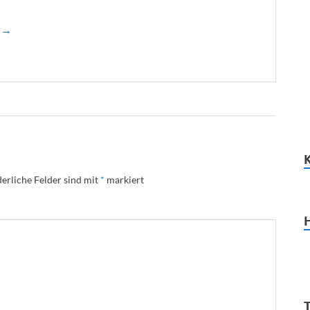
n →
erliche Felder sind mit
*
markiert