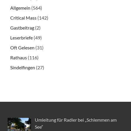
Allgemein
(564)
Critical Mass
(142)
Gastbeitrag
(2)
Leserbriefe
(49)
Oft Gelesen
(31)
Rathaus
(116)
Sindelfingen
(27)
Umleitung für Radler bei „Schlemmen am
See“