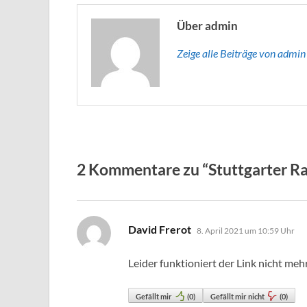
Über admin
Zeige alle Beiträge von admi
2 Kommentare zu “Stuttgarter R
sagt:
David Frerot
8. April 2021 um 10:59 Uhr
Leider funktioniert der Link nicht mehr
Gefällt mir
(
0
)
Gefällt mir nicht
(
0
)