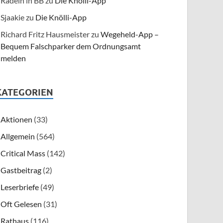
Radeln in BB
zu
Die Knölli-App
Sjaakie
zu
Die Knölli-App
Richard Fritz Hausmeister
zu
Wegeheld-App –
Bequem Falschparker dem Ordnungsamt
melden
KATEGORIEN
Aktionen
(33)
Allgemein
(564)
Critical Mass
(142)
Gastbeitrag
(2)
Leserbriefe
(49)
Oft Gelesen
(31)
Rathaus
(116)