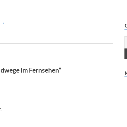
n →
adwege im Fernsehen”
.