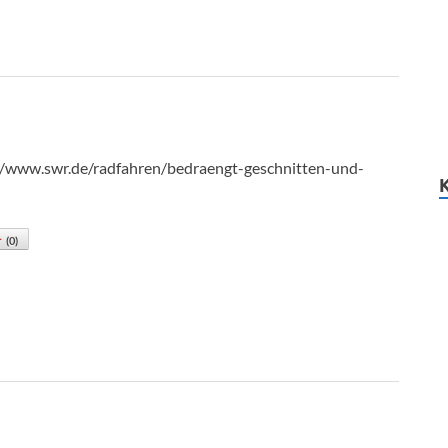
://www.swr.de/radfahren/bedraengt-geschnitten-und-
(
0
)